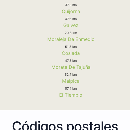
37.3 km
Quijorna
47.6 km
Galvez
20.8 km
Moraleja De Enmedio
51.8 km
Coslada
47.8 km
Morata De Tajuña
52.7 km
Malpica
57.4 km
El Tiemblo
Códigos postales