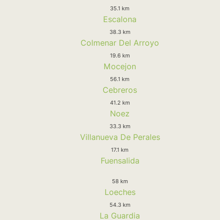
35.1 km
Escalona
38.3 km
Colmenar Del Arroyo
19.6 km
Mocejon
56.1 km
Cebreros
41.2 km
Noez
33.3 km
Villanueva De Perales
17.1 km
Fuensalida
58 km
Loeches
54.3 km
La Guardia