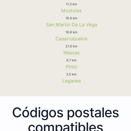
11.3 km
Mostoles
16.6 km
San Martin De La Vega
16.6 km
Casarrubuelos
21.6 km
Illescas
6.7 km
Pinto
3.5 km
Leganes
Códigos postales
compatibles