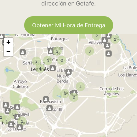
dirección en Getafe.
Obtener Mi Hora de Entrega
2
2
+
−
2
3
2
3
2
4
4
3
2
3
2
2
2