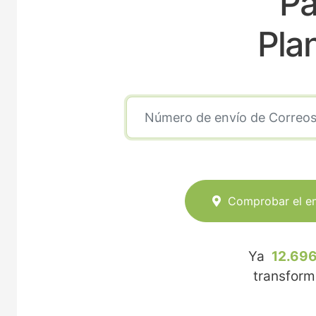
Pa
Pla
Comprobar el e
Ya
12.696
transfor