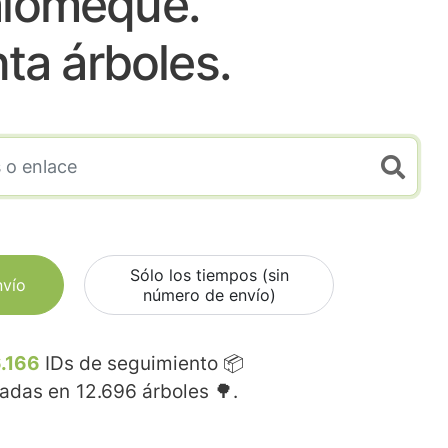
lomeque.
nta árboles.
Sólo los tiempos (sin
nvío
número de envío)
.166
IDs de seguimiento 📦
madas en
12.696
árboles 🌳.