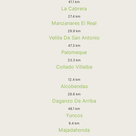
41.1 km
La Cabrera
27.4 km
Manzanares El Real
29.9 km
Velilla De San Antonio
47.3 km
Palomeque
23.3 km
Collado Villalba
12.4 km
Alcobendas
28.6 km
Daganzo De Arriba
48.1 km
Yuncos
9.4 km
Majadahonda