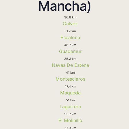
Mancha)
36.8 km
Galvez
51.7 km
Escalona
48.7 km
Guadamur
35.3 km
Navas De Estena
41 km
Montesclaros
47.4 km
Maqueda
51 km
Lagartera
53.7 km
El Molinillo
37.9 km