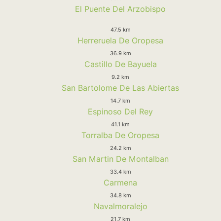
El Puente Del Arzobispo
47.5 km
Herreruela De Oropesa
36.9 km
Castillo De Bayuela
9.2 km
San Bartolome De Las Abiertas
14.7 km
Espinoso Del Rey
41.1 km
Torralba De Oropesa
24.2 km
San Martin De Montalban
33.4 km
Carmena
34.8 km
Navalmoralejo
21.7 km