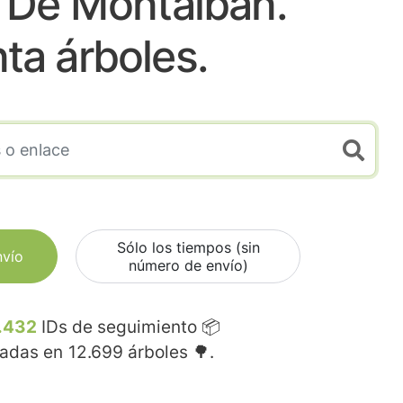
o De Montalban.
nta árboles.
Sólo los tiempos (sin
nvío
número de envío)
.432
IDs de seguimiento 📦
madas en
12.699
árboles 🌳.