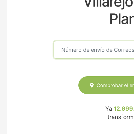
Villarej
Pla
Comprobar el e
Ya
12.699
transfor