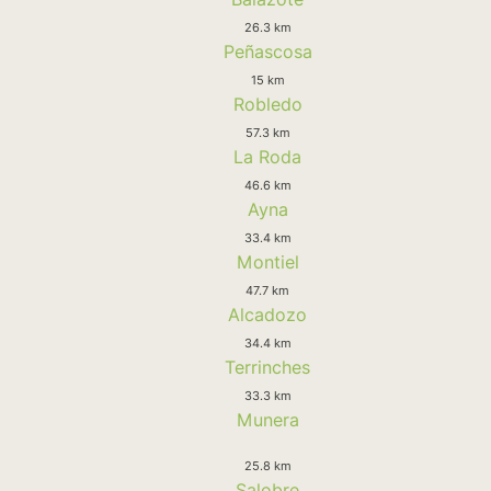
26.3 km
Peñascosa
15 km
Robledo
57.3 km
La Roda
46.6 km
Ayna
33.4 km
Montiel
47.7 km
Alcadozo
34.4 km
Terrinches
33.3 km
Munera
25.8 km
Salobre