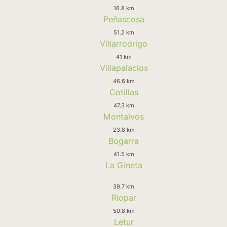
16.8 km
Peñascosa
51.2 km
Villarrodrigo
41 km
Villapalacios
46.6 km
Cotillas
47.3 km
Montalvos
23.8 km
Bogarra
41.5 km
La Gineta
39.7 km
Riopar
50.8 km
Letur