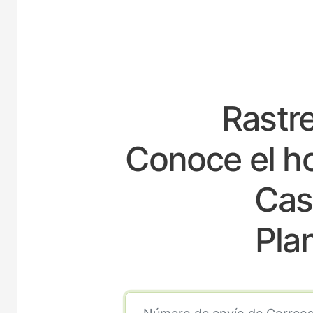
Rastre
Conoce el ho
Cast
Pla