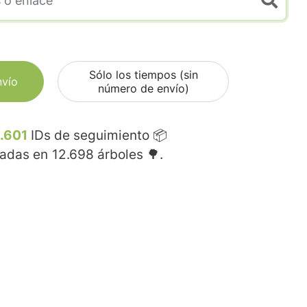
Sólo los tiempos (sin
nvío
número de envío)
.601
IDs de seguimiento 📦
madas en
12.698
árboles 🌳.