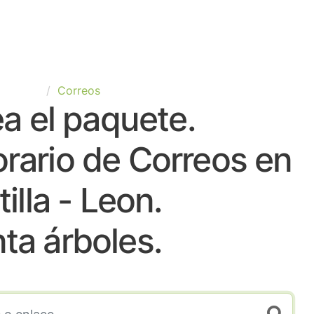
España
Correos
a el paquete.
rario de Correos en
illa - Leon.
nta árboles.