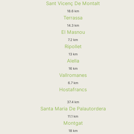
Sant Vicenç De Montalt
18.6 km
Terrassa
14.3 km
El Masnou
7.2 km
Ripollet
13 km
Alella
16 km
Vallromanes
6.7 km
Hostafrancs
37.4 km
Santa Maria De Palautordera
11.1 km
Montgat
18 km