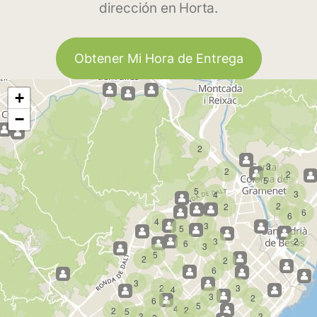
dirección en Horta.
Obtener Mi Hora de Entrega
+
−
2
3
2
2
5
5
3
4
2
2
6
6
4
3
5
3
2
6
3
5
2
2
6
3
2
3
4
3
2
6
5
4
2
2
5
3
3