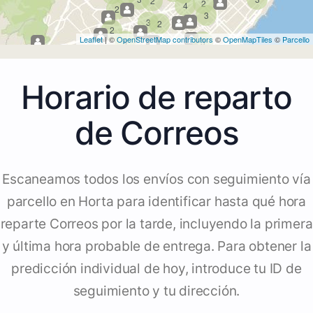
2
2
4
2
3
3
2
2
Leaflet
| ©
OpenStreetMap contributors
©
OpenMapTiles
©
Parcello
4
3
Horario de reparto
de Correos
Escaneamos todos los envíos con seguimiento vía
parcello en Horta para identificar hasta qué hora
reparte Correos por la tarde, incluyendo la primera
y última hora probable de entrega. Para obtener la
predicción individual de hoy, introduce tu ID de
seguimiento y tu dirección.