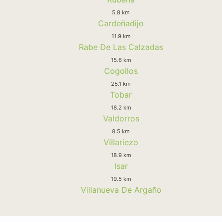
5.8 km
Cardeñadijo
11.9 km
Rabe De Las Calzadas
15.6 km
Cogollos
25.1 km
Tobar
18.2 km
Valdorros
8.5 km
Villariezo
18.9 km
Isar
19.5 km
Villanueva De Argaño