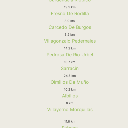
19.9 km
Fresno De Rodilla
8.9 km
Carcedo De Burgos
5.2 km
Villagonzalo Pedernales
14.2 km
Pedrosa De Rio Urbel
10.7 km
Sarracin
24.8 km
Olmillos De Muño
10.2 km
Albillos
8 km
Villayerno Morquillas
11.8 km
Rubena