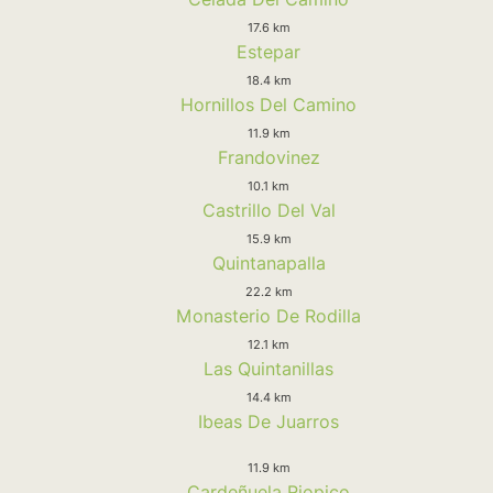
17.6 km
Estepar
18.4 km
Hornillos Del Camino
11.9 km
Frandovinez
10.1 km
Castrillo Del Val
15.9 km
Quintanapalla
22.2 km
Monasterio De Rodilla
12.1 km
Las Quintanillas
14.4 km
Ibeas De Juarros
11.9 km
Cardeñuela Riopico