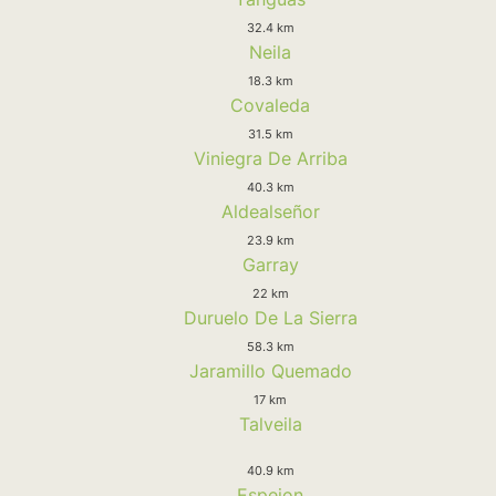
32.4 km
Neila
18.3 km
Covaleda
31.5 km
Viniegra De Arriba
40.3 km
Aldealseñor
23.9 km
Garray
22 km
Duruelo De La Sierra
58.3 km
Jaramillo Quemado
17 km
Talveila
40.9 km
Espejon