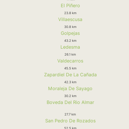
El Piñero
23.8 km
Villaescusa
30.8 km
Golpejas
43.2 km
Ledesma
26.1 km
Valdecarros
45.5 km
Zapardiel De La Cañada
42.3 km
Moraleja De Sayago
30.2 km
Boveda Del Rio Almar
27.7 km
San Pedro De Rozados
52.5 km