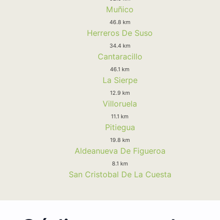
Muñico
46.8 km
Herreros De Suso
34.4 km
Cantaracillo
46.1 km
La Sierpe
12.9 km
Villoruela
11.1 km
Pitiegua
19.8 km
Aldeanueva De Figueroa
8.1 km
San Cristobal De La Cuesta