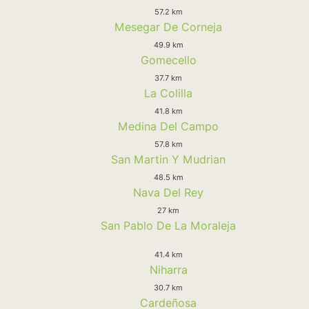
57.2 km
Mesegar De Corneja
49.9 km
Gomecello
37.7 km
La Colilla
41.8 km
Medina Del Campo
57.8 km
San Martin Y Mudrian
48.5 km
Nava Del Rey
27 km
San Pablo De La Moraleja
41.4 km
Niharra
30.7 km
Cardeñosa