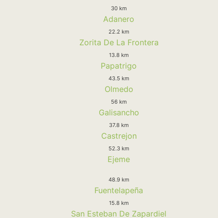
30 km
Adanero
22.2 km
Zorita De La Frontera
13.8 km
Papatrigo
43.5 km
Olmedo
56 km
Galisancho
37.8 km
Castrejon
52.3 km
Ejeme
48.9 km
Fuentelapeña
15.8 km
San Esteban De Zapardiel