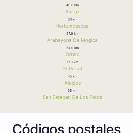
40.6 km
Alaraz
33 km
Hurtumpascual
37.9 km
Arabayona De Mogica
24.9 km
Orbita
17.8 km
El Parral
45 km
Alaejos
36 km
San Esteban De Los Patos
Códigos postales