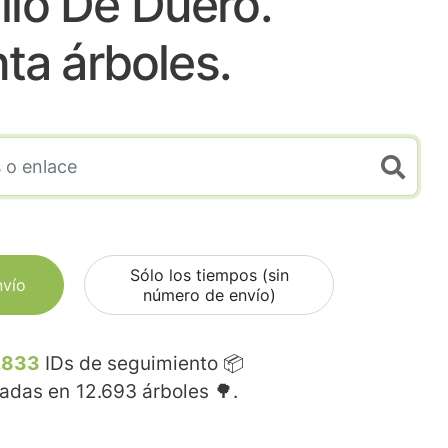
illo De Duero.
nta árboles.
Sólo los tiempos (sin
nvío
número de envío)
.833
IDs de seguimiento 📦
madas en
12.693
árboles 🌳.