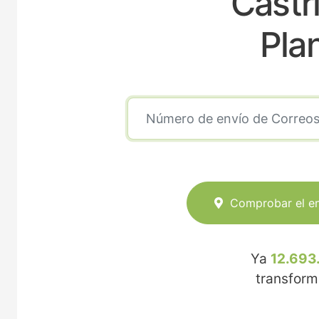
Castr
Pla
Comprobar el e
Ya
12.693
transfor