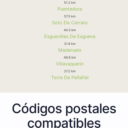
51.2 km
Puentedura
57.5 km
Soto De Cerrato
44.3 km
Esguevillas De Esgueva
31.8 km
Maderuelo
49.6 km
Villavaquerin
27.2 km
Torre De Peñafiel
Códigos postales
compatibles