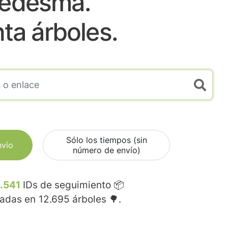
edesma.
nta árboles.
Sólo los tiempos (sin
nvío
número de envío)
.541
IDs de seguimiento 📦
madas en
12.695
árboles 🌳.