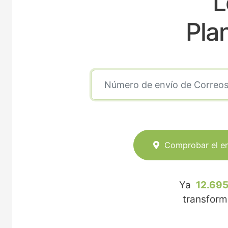
L
Pla
Comprobar el e
Ya
12.695
transfor