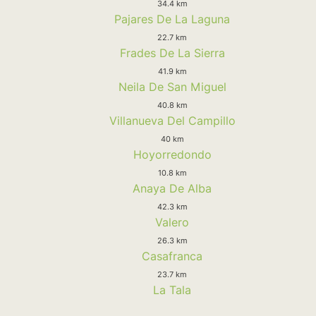
34.4 km
Pajares De La Laguna
22.7 km
Frades De La Sierra
41.9 km
Neila De San Miguel
40.8 km
Villanueva Del Campillo
40 km
Hoyorredondo
10.8 km
Anaya De Alba
42.3 km
Valero
26.3 km
Casafranca
23.7 km
La Tala