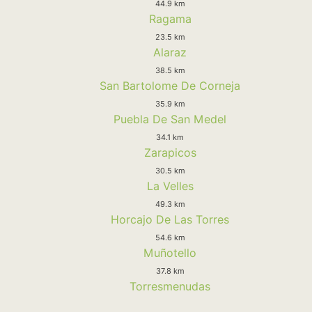
44.9 km
Ragama
23.5 km
Alaraz
38.5 km
San Bartolome De Corneja
35.9 km
Puebla De San Medel
34.1 km
Zarapicos
30.5 km
La Velles
49.3 km
Horcajo De Las Torres
54.6 km
Muñotello
37.8 km
Torresmenudas