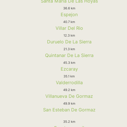
Santa Maria De Las Hoyas
36.6 km
Espejon
40.7 km
Villar Del Rio
12.3 km
Duruelo De La Sierra
21.3 km
Quintanar De La Sierra
45.3 km
Ezcaray
35.1 km
Valderrodilla
49.2 km
Villanueva De Gormaz
49.9 km
San Esteban De Gormaz
35.2 km