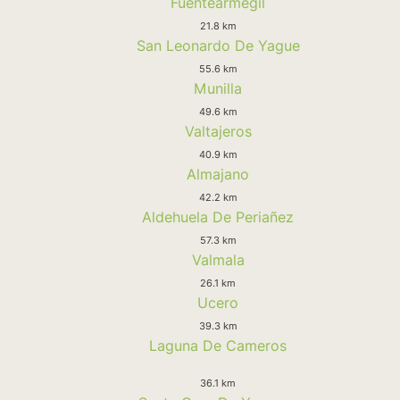
Fuentearmegil
21.8 km
San Leonardo De Yague
55.6 km
Munilla
49.6 km
Valtajeros
40.9 km
Almajano
42.2 km
Aldehuela De Periañez
57.3 km
Valmala
26.1 km
Ucero
39.3 km
Laguna De Cameros
36.1 km