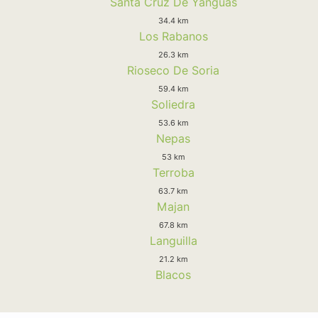
Santa Cruz De Yanguas
34.4 km
Los Rabanos
26.3 km
Rioseco De Soria
59.4 km
Soliedra
53.6 km
Nepas
53 km
Terroba
63.7 km
Majan
67.8 km
Languilla
21.2 km
Blacos