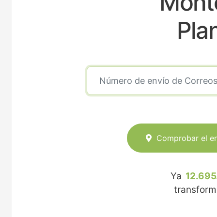
Monte
Pla
Comprobar el e
Ya
12.695
transfor