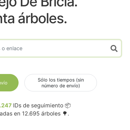
jo De Bricia.
nta árboles.
Sólo los tiempos (sin
nvío
número de envío)
.247
IDs de seguimiento 📦
madas en
12.695
árboles 🌳.