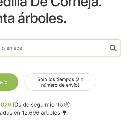
illa De Corneja.
nta árboles.
Sólo los tiempos (sin
nvío
número de envío)
.029
IDs de seguimiento 📦
madas en
12.696
árboles 🌳.