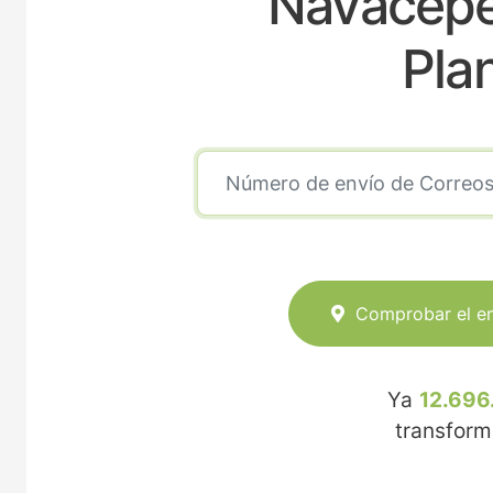
Navaceped
Pla
Comprobar el e
Ya
12.696
transfor