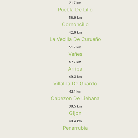
21.7 km
Puebla De Lillo
56.9 km
Cornoncillo
42.9 km
La Vecilla De Curueño
51.7 km
Vañes
57.7 km
Arriba
49.3 km
Villalba De Guardo
42.1 km
Cabezon De Liebana
66.5 km
Gijon
40.4 km
Penarrubia