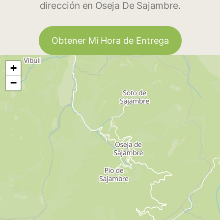
dirección en Oseja De Sajambre.
Obtener Mi Hora de Entrega
+
−