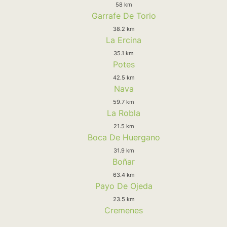
58 km
Garrafe De Torio
38.2 km
La Ercina
35.1 km
Potes
42.5 km
Nava
59.7 km
La Robla
21.5 km
Boca De Huergano
31.9 km
Boñar
63.4 km
Payo De Ojeda
23.5 km
Cremenes