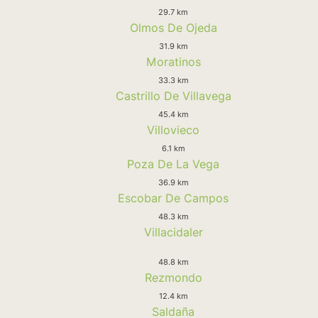
29.7 km
Olmos De Ojeda
31.9 km
Moratinos
33.3 km
Castrillo De Villavega
45.4 km
Villovieco
6.1 km
Poza De La Vega
36.9 km
Escobar De Campos
48.3 km
Villacidaler
48.8 km
Rezmondo
12.4 km
Saldaña