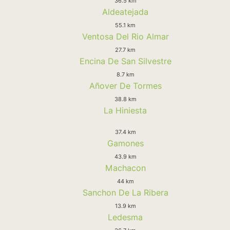
36.5 km
Aldeatejada
55.1 km
Ventosa Del Rio Almar
27.7 km
Encina De San Silvestre
8.7 km
Añover De Tormes
38.8 km
La Hiniesta
37.4 km
Gamones
43.9 km
Machacon
44 km
Sanchon De La Ribera
13.9 km
Ledesma