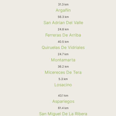
31.3 km
Argañin
56.3 km
San Adrian Del Valle
24.8 km
Ferreras De Arriba
40.5 km
Quiruelas De Vidriales
24.7 km
Montamarta
36.2 km
Micereces De Tera
5.3 km
Losacino
43.1 km
Aspariegos
61.4 km
San Miguel De La Ribera