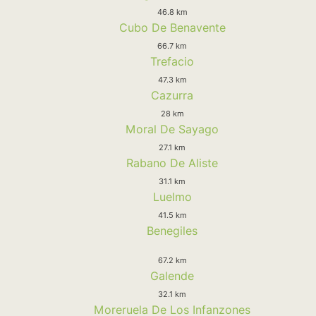
46.8 km
Cubo De Benavente
66.7 km
Trefacio
47.3 km
Cazurra
28 km
Moral De Sayago
27.1 km
Rabano De Aliste
31.1 km
Luelmo
41.5 km
Benegiles
67.2 km
Galende
32.1 km
Moreruela De Los Infanzones