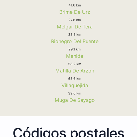
41.6 km
Brime De Urz
27.8 km
Melgar De Tera
33.3 km
Rionegro Del Puente
29.1 km
Mahide
58.2 km
Matilla De Arzon
63.6 km
Villaquejida
39.6 km
Muga De Sayago
Códigos postales