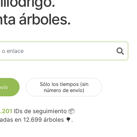
illodrigo.
nta árboles.
Sólo los tiempos (sin
nvío
número de envío)
.201
IDs de seguimiento 📦
madas en
12.699
árboles 🌳.