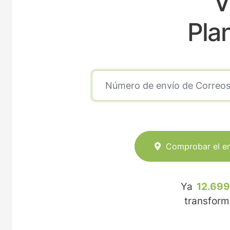
V
Pla
Comprobar el e
Ya
12.699
transfor