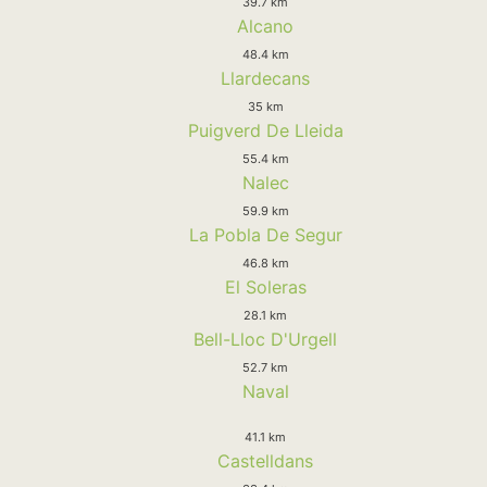
39.7 km
Alcano
48.4 km
Llardecans
35 km
Puigverd De Lleida
55.4 km
Nalec
59.9 km
La Pobla De Segur
46.8 km
El Soleras
28.1 km
Bell-Lloc D'Urgell
52.7 km
Naval
41.1 km
Castelldans