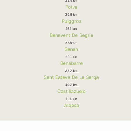
33.4 km
Tolva
39.8 km
Puiggros
16.1 km
Benavent De Segria
57.6 km
Senan
29.1 km
Benabarre
33.2 km
Sant Esteve De La Sarga
49.3 km
Castillazuelo
11.4 km
Albesa