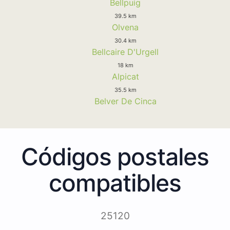
Bellpuig
39.5 km
Olvena
30.4 km
Bellcaire D'Urgell
18 km
Alpicat
35.5 km
Belver De Cinca
Códigos postales
compatibles
25120