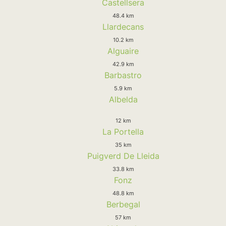
Castellsera
48.4 km
Llardecans
10.2 km
Alguaire
42.9 km
Barbastro
5.9 km
Albelda
12 km
La Portella
35 km
Puigverd De Lleida
33.8 km
Fonz
48.8 km
Berbegal
57 km