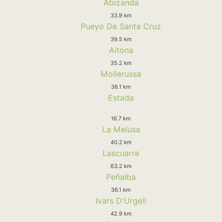
Abizanda
33.9 km
Pueyo De Santa Cruz
39.5 km
Aitona
35.2 km
Mollerussa
38.1 km
Estada
16.7 km
La Melusa
40.2 km
Lascuarre
63.2 km
Peñalba
36.1 km
Ivars D'Urgell
42.9 km