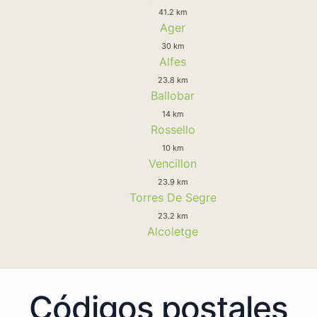
41.2 km
Ager
30 km
Alfes
23.8 km
Ballobar
14 km
Rossello
10 km
Vencillon
23.9 km
Torres De Segre
23.2 km
Alcoletge
Códigos postales