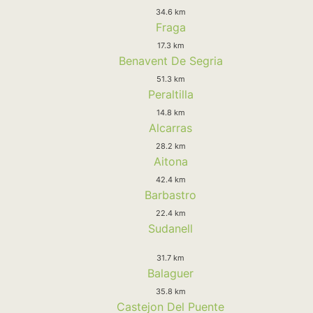
34.6 km
Fraga
17.3 km
Benavent De Segria
51.3 km
Peraltilla
14.8 km
Alcarras
28.2 km
Aitona
42.4 km
Barbastro
22.4 km
Sudanell
31.7 km
Balaguer
35.8 km
Castejon Del Puente