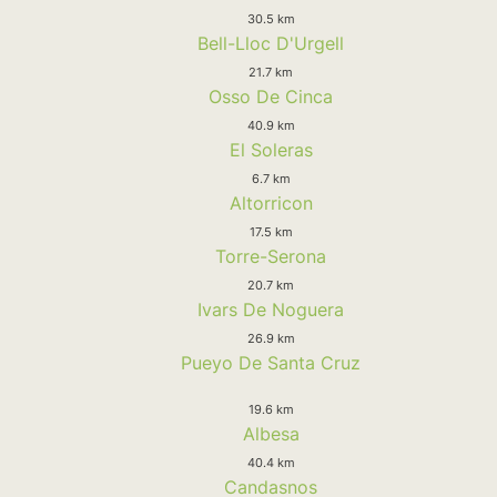
30.5 km
Bell-Lloc D'Urgell
21.7 km
Osso De Cinca
40.9 km
El Soleras
6.7 km
Altorricon
17.5 km
Torre-Serona
20.7 km
Ivars De Noguera
26.9 km
Pueyo De Santa Cruz
19.6 km
Albesa
40.4 km
Candasnos