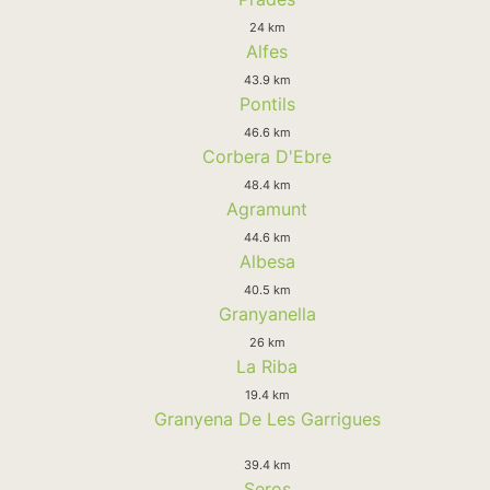
24 km
Alfes
43.9 km
Pontils
46.6 km
Corbera D'Ebre
48.4 km
Agramunt
44.6 km
Albesa
40.5 km
Granyanella
26 km
La Riba
19.4 km
Granyena De Les Garrigues
39.4 km
Seros