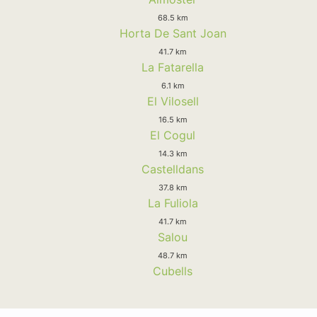
68.5 km
Horta De Sant Joan
41.7 km
La Fatarella
6.1 km
El Vilosell
16.5 km
El Cogul
14.3 km
Castelldans
37.8 km
La Fuliola
41.7 km
Salou
48.7 km
Cubells