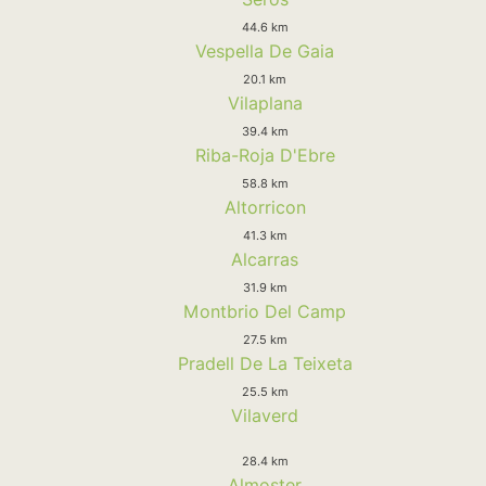
44.6 km
Vespella De Gaia
20.1 km
Vilaplana
39.4 km
Riba-Roja D'Ebre
58.8 km
Altorricon
41.3 km
Alcarras
31.9 km
Montbrio Del Camp
27.5 km
Pradell De La Teixeta
25.5 km
Vilaverd
28.4 km
Almoster