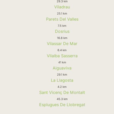
29.3 km
Viladrau
25.1 km
Parets Del Valles
7.5 km
Dosrius
16.8 km
Vilassar De Mar
6.4 km
Vilalba Sasserra
41 km
Aiguaviva
29.1 km
La Llagosta
4.2 km
Sant Vicenç De Montalt
45.3 km
Esplugues De Llobregat