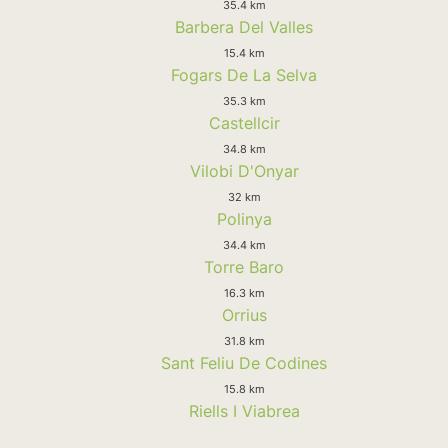
35.4 km
Barbera Del Valles
15.4 km
Fogars De La Selva
35.3 km
Castellcir
34.8 km
Vilobi D'Onyar
32 km
Polinya
34.4 km
Torre Baro
16.3 km
Orrius
31.8 km
Sant Feliu De Codines
15.8 km
Riells I Viabrea