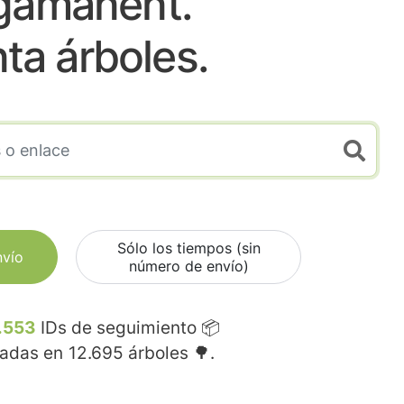
gamanent.
nta árboles.
Sólo los tiempos (sin
nvío
número de envío)
.553
IDs de seguimiento 📦
madas en
12.695
árboles 🌳.