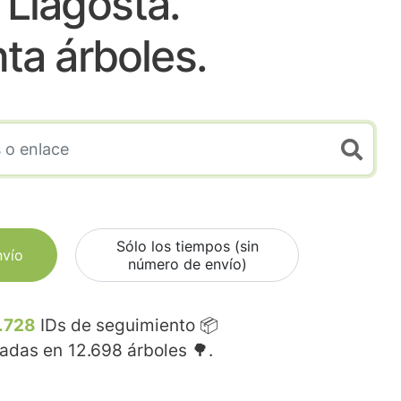
 Llagosta.
nta árboles.
Sólo los tiempos (sin
nvío
número de envío)
.728
IDs de seguimiento 📦
madas en
12.698
árboles 🌳.