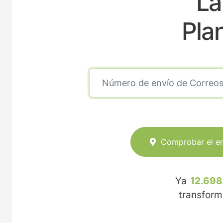
La
Pla
Comprobar el e
Ya
12.698
transfor