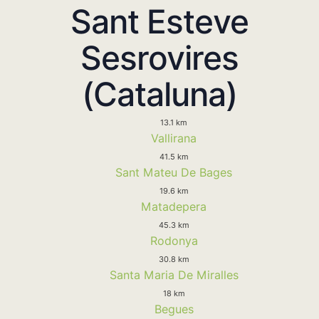
Sant Esteve
Sesrovires
(Cataluna)
13.1 km
Vallirana
41.5 km
Sant Mateu De Bages
19.6 km
Matadepera
45.3 km
Rodonya
30.8 km
Santa Maria De Miralles
18 km
Begues