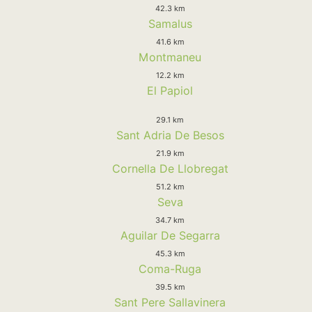
42.3 km
Samalus
41.6 km
Montmaneu
12.2 km
El Papiol
29.1 km
Sant Adria De Besos
21.9 km
Cornella De Llobregat
51.2 km
Seva
34.7 km
Aguilar De Segarra
45.3 km
Coma-Ruga
39.5 km
Sant Pere Sallavinera