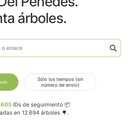
Del Penedes.
nta árboles.
Sólo los tiempos (sin
nvío
número de envío)
.605
IDs de seguimiento 📦
madas en
12.694
árboles 🌳.