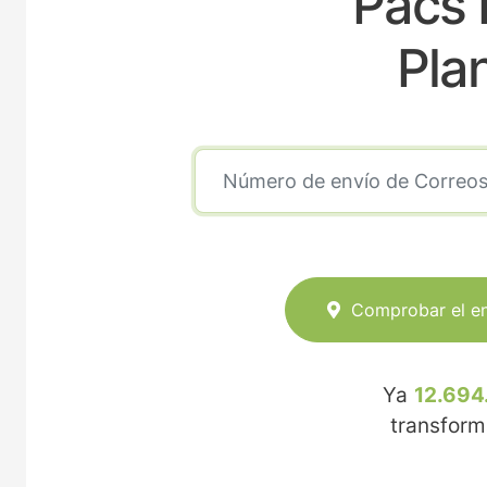
Pacs 
Pla
Comprobar el e
Ya
12.694
transfor