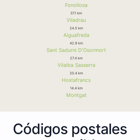
Fonollosa
37.1 km
Viladrau
24.5 km
Aiguafreda
42.9 km
Sant Sadurni D'Osormort
27.4 km
Vilalba Sasserra
20.4 km
Hostafrancs
14.4 km
Montgat
Códigos postales