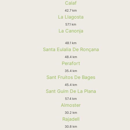
Calaf
42.7 km
La Llagosta
57.1 km
La Canonja
48.1 km
Santa Eulalia De Ronçana
48.4 km
Perafort
35.4 km
Sant Fruitos De Bages
45.4 km
Sant Guim De La Plana
57.4 km
Almoster
30.2 km
Rajadell
30.8 km