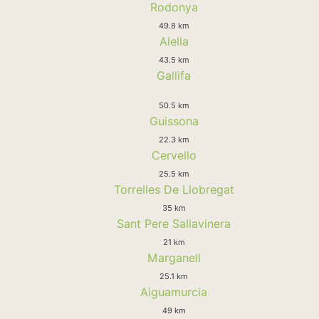
Rodonya
49.8 km
Alella
43.5 km
Gallifa
50.5 km
Guissona
22.3 km
Cervello
25.5 km
Torrelles De Llobregat
35 km
Sant Pere Sallavinera
21 km
Marganell
25.1 km
Aiguamurcia
49 km