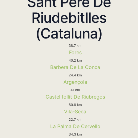
Sant Pere De
Riudebitlles
(Cataluna)
38.7 km
Fores
40.2 km
Barbera De La Conca
24.4 km
Argençola
41 km
Castellfollit De Riubregos
60.8 km
Vila-Seca
22.7 km
La Palma De Cervello
34.3 km