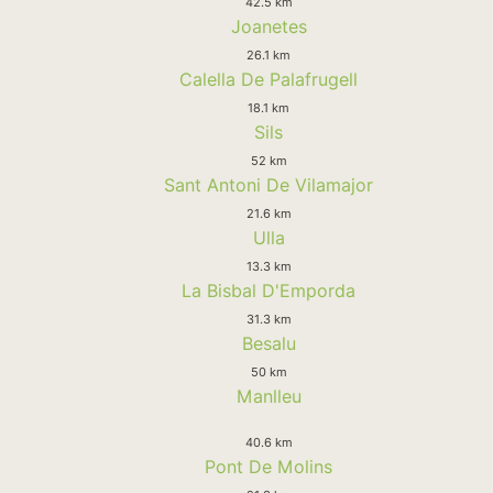
42.5 km
Joanetes
26.1 km
Calella De Palafrugell
18.1 km
Sils
52 km
Sant Antoni De Vilamajor
21.6 km
Ulla
13.3 km
La Bisbal D'Emporda
31.3 km
Besalu
50 km
Manlleu
40.6 km
Pont De Molins