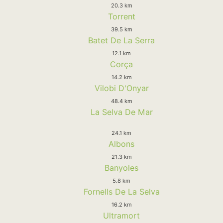
20.3 km
Torrent
39.5 km
Batet De La Serra
12.1 km
Corça
14.2 km
Vilobi D'Onyar
48.4 km
La Selva De Mar
24.1 km
Albons
21.3 km
Banyoles
5.8 km
Fornells De La Selva
16.2 km
Ultramort