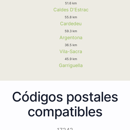
51.6 km
Caldes D'Estrac
55.8 km
Cardedeu
59.3 km
Argentona
36.5 km
Vila-Sacra
45.9 km
Garriguella
Códigos postales
compatibles