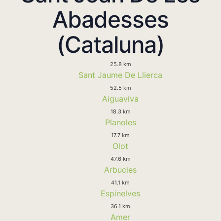
Abadesses
(Cataluna)
25.8 km
Sant Jaume De Llierca
52.5 km
Aiguaviva
18.3 km
Planoles
17.7 km
Olot
47.6 km
Arbucies
41.1 km
Espinelves
36.1 km
Amer