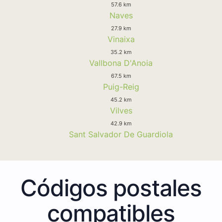
57.6 km
Naves
27.9 km
Vinaixa
35.2 km
Vallbona D'Anoia
67.5 km
Puig-Reig
45.2 km
Vilves
42.9 km
Sant Salvador De Guardiola
Códigos postales
compatibles