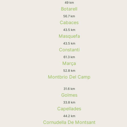
49 km
Botarell
56.7 km
Cabaces
43.5 km
Masquefa
43.5 km
Constanti
61.3 km
Marça
52.8 km
Montbrio Del Camp
31.6 km
Golmes
33.8 km
Capellades
44.2 km
Cornudella De Montsant