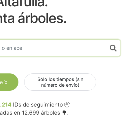
ltafulla.
nta árboles.
Sólo los tiempos (sin
nvío
número de envío)
.214
IDs de seguimiento 📦
madas en
12.699
árboles 🌳.