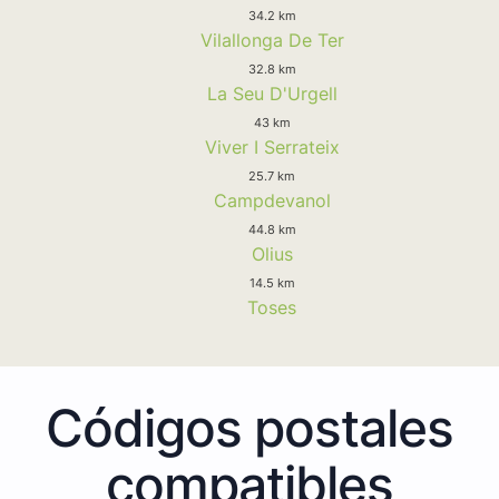
34.2 km
Vilallonga De Ter
32.8 km
La Seu D'Urgell
43 km
Viver I Serrateix
25.7 km
Campdevanol
44.8 km
Olius
14.5 km
Toses
Códigos postales
compatibles