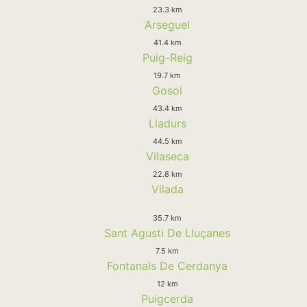
23.3 km
Arseguel
41.4 km
Puig-Reig
19.7 km
Gosol
43.4 km
Lladurs
44.5 km
Vilaseca
22.8 km
Vilada
35.7 km
Sant Agusti De Lluçanes
7.5 km
Fontanals De Cerdanya
12 km
Puigcerda