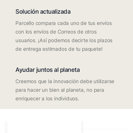
Solución actualizada
Parcello compara cada uno de tus envíos
con los envíos de Correos de otros
usuarios. ¡Así podemos decirte los plazos
de entrega estimados de tu paquete!
Ayudar juntos al planeta
Creemos que la innovación debe utilizarse
para hacer un bien al planeta, no para
enriquecer a los individuos.