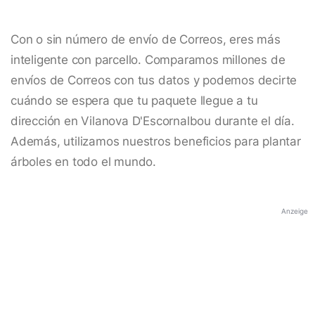
Con o sin número de envío de Correos, eres más
inteligente con parcello. Comparamos millones de
envíos de Correos con tus datos y podemos decirte
cuándo se espera que tu paquete llegue a tu
dirección en Vilanova D'Escornalbou durante el día.
Además, utilizamos nuestros beneficios para plantar
árboles en todo el mundo.
Anzeige