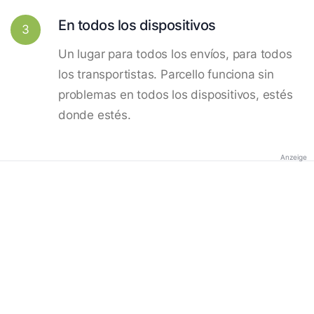
En todos los dispositivos
3
Un lugar para todos los envíos, para todos
los transportistas. Parcello funciona sin
problemas en todos los dispositivos, estés
donde estés.
Anzeige