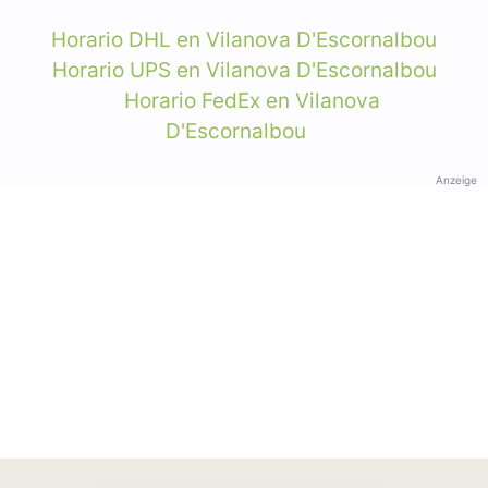
Horario DHL en Vilanova D'Escornalbou
Horario UPS en Vilanova D'Escornalbou
Horario FedEx en Vilanova
D'Escornalbou
Anzeige