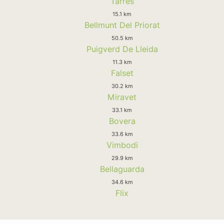
Tarres
15.1 km
Bellmunt Del Priorat
50.5 km
Puigverd De Lleida
11.3 km
Falset
30.2 km
Miravet
33.1 km
Bovera
33.6 km
Vimbodi
29.9 km
Bellaguarda
34.6 km
Flix