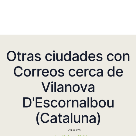
Otras ciudades con
Correos cerca de
Vilanova
D'Escornalbou
(Cataluna)
28.4 km