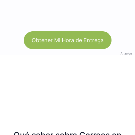
Obtener Mi Hora de Entrega
Anzeige