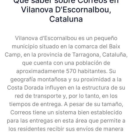
Qué saber sobre Correos en
Vilanova D'Escornalbou,
Cataluna
Vilanova d'Escornalbou es un pequeño
municipio situado en la comarca del Baix
Camp, en la provincia de Tarragona, Cataluña,
que cuenta con una población de
aproximadamente 570 habitantes. Su
geografía montañosa y su proximidad a la
Costa Dorada influyen en la estructura de su
red de transporte y, por lo tanto, en los
tiempos de entrega. A pesar de su tamaño,
Correos tiene un sistema bien establecido
para las entregas en esta área que permite a
los residentes recibir sus envíos de manera