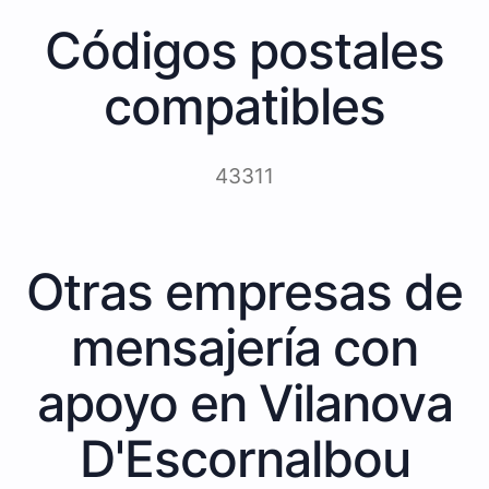
Códigos postales
compatibles
43311
Otras empresas de
mensajería con
apoyo en Vilanova
D'Escornalbou