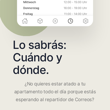
Lo sabrás:
Cuándo y
dónde.
¿No quieres estar atado a tu
apartamento todo el día porque estás
esperando al repartidor de Correos?