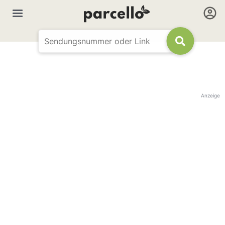
Anzeige