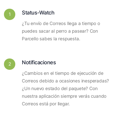
Status-Watch
1
¿Tu envío de Correos llega a tiempo o
puedes sacar al perro a pasear? Con
Parcello sabes la respuesta.
Notificaciones
2
¿Cambios en el tiempo de ejecución de
Correos debido a ocasiones inesperadas?
¿Un nuevo estado del paquete? Con
nuestra aplicación siempre verás cuando
Correos está por llegar.