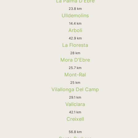
La Palma D'Ebre
23.8 km
Ulldemolins
14.4 km
Arboli
42.9 km
La Floresta
28 km
Mora D'Ebre
25.7 km
Mont-Ral
25 km
Vilallonga Del Camp
29.1 km
Vallclara
42.1 km
Creixell
56.8 km