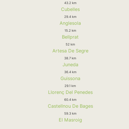
43.2 km
Cubelles
29.4 km
Anglesola
15.2 km
Bellprat
52 km
Artesa De Segre
38.7 km
Juneda
36.4 km
Guissona
29.1 km
Llorenç Del Penedes
60.4 km
Castellnou De Bages
59.3 km
El Masroig