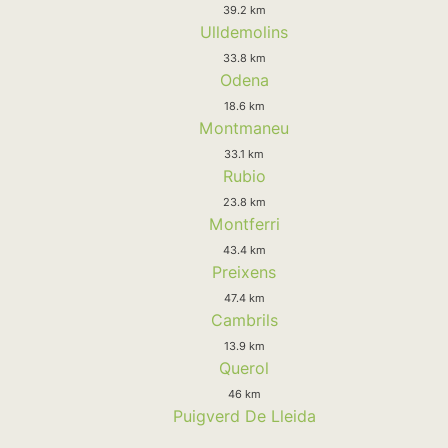
39.2 km
Ulldemolins
33.8 km
Odena
18.6 km
Montmaneu
33.1 km
Rubio
23.8 km
Montferri
43.4 km
Preixens
47.4 km
Cambrils
13.9 km
Querol
46 km
Puigverd De Lleida