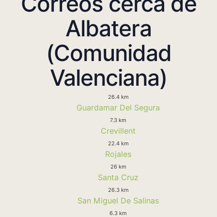
Correos cerca de
Albatera
(Comunidad
Valenciana)
26.4 km
Guardamar Del Segura
7.3 km
Crevillent
22.4 km
Rojales
26 km
Santa Cruz
26.3 km
San Miguel De Salinas
6.3 km