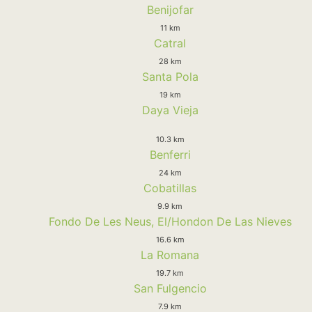
Benijofar
11 km
Catral
28 km
Santa Pola
19 km
Daya Vieja
10.3 km
Benferri
24 km
Cobatillas
9.9 km
Fondo De Les Neus, El/Hondon De Las Nieves
16.6 km
La Romana
19.7 km
San Fulgencio
7.9 km