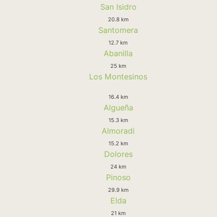
San Isidro
20.8 km
Santomera
12.7 km
Abanilla
25 km
Los Montesinos
16.4 km
Algueña
15.3 km
Almoradi
15.2 km
Dolores
24 km
Pinoso
29.9 km
Elda
21 km