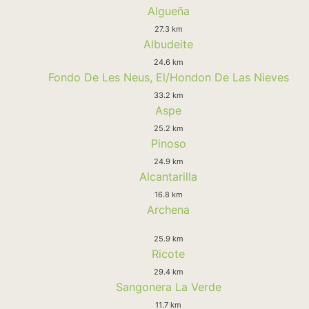
Algueña
27.3 km
Albudeite
24.6 km
Fondo De Les Neus, El/Hondon De Las Nieves
33.2 km
Aspe
25.2 km
Pinoso
24.9 km
Alcantarilla
16.8 km
Archena
25.9 km
Ricote
29.4 km
Sangonera La Verde
11.7 km