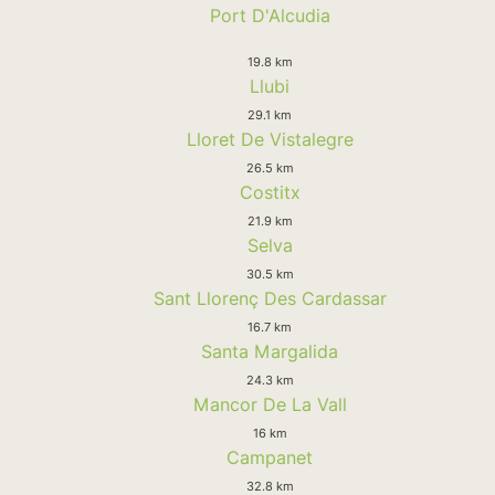
Port D'Alcudia
19.8 km
Llubi
29.1 km
Lloret De Vistalegre
26.5 km
Costitx
21.9 km
Selva
30.5 km
Sant Llorenç Des Cardassar
16.7 km
Santa Margalida
24.3 km
Mancor De La Vall
16 km
Campanet
32.8 km