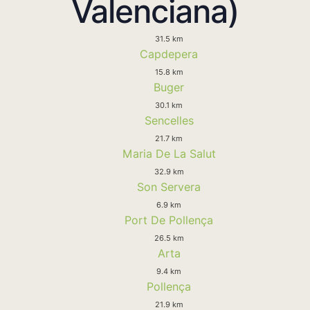
Valenciana)
31.5 km
Capdepera
15.8 km
Buger
30.1 km
Sencelles
21.7 km
Maria De La Salut
32.9 km
Son Servera
6.9 km
Port De Pollença
26.5 km
Arta
9.4 km
Pollença
21.9 km