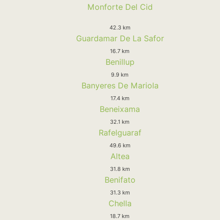
Monforte Del Cid
42.3 km
Guardamar De La Safor
16.7 km
Benillup
9.9 km
Banyeres De Mariola
17.4 km
Beneixama
32.1 km
Rafelguaraf
49.6 km
Altea
31.8 km
Benifato
31.3 km
Chella
18.7 km