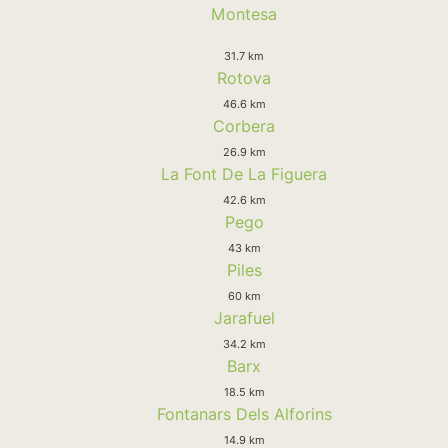
Montesa
31.7 km
Rotova
46.6 km
Corbera
26.9 km
La Font De La Figuera
42.6 km
Pego
43 km
Piles
60 km
Jarafuel
34.2 km
Barx
18.5 km
Fontanars Dels Alforins
14.9 km