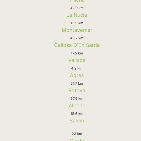
42.9 km
La Nucia
13.9 km
Montaverner
43.7 km
Callosa D'En Sarria
17.5 km
Vallada
4.9 km
Agres
31.7 km
Rotova
37.9 km
Alberic
18.6 km
Salem
23 km
Cerda