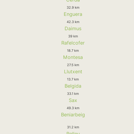
32.9 km
Enguera
42.3 km
Daimus
39 km
Rafelcofer
18.7 km
Montesa
27.5 km
Llutxent
13.7 km
Belgida
33.1 km
Sax
49.3 km
Beniarbeig
31.2 km
Relleu