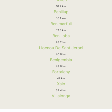
16.7 km
Benillup
16.1 km
Benimarfull
17.5 km
Benilloba
28.2 km
Llocnou De Sant Jeroni
40.6 km
Benigembla
49.6 km
Fortaleny
47 km
Xalo
32.4 km
Villalonga